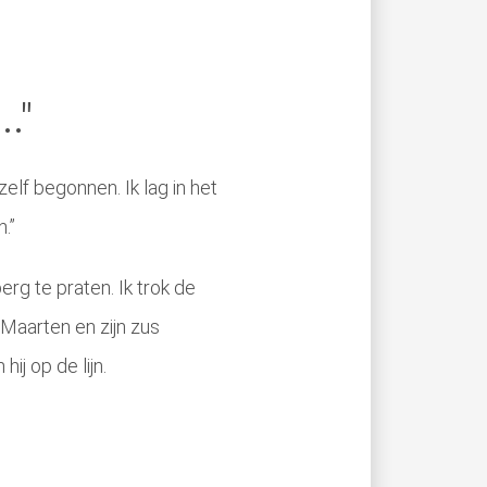
.."
elf begonnen. Ik lag in het
.”
rg te praten. Ik trok de
 Maarten en zijn zus
j op de lijn.